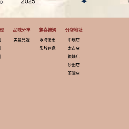
理
品味分享
驚喜禮遇
分店地址
列
美麗見證
限時優惠
中環店
列
影片速遞
太古店
列
觀塘店
沙田店
荃灣店