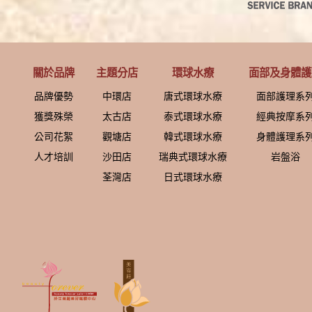
關於品牌
主題分店
環球水療
面部及身體護
品牌優勢
中環店
唐式環球水療
面部護理系
獲獎殊榮
太古店
泰式環球水療
經典按摩系
公司花絮
觀塘店
韓式環球水療
身體護理系
人才培訓
沙田店
瑞典式環球水療
岩盤浴
荃灣店
日式環球水療