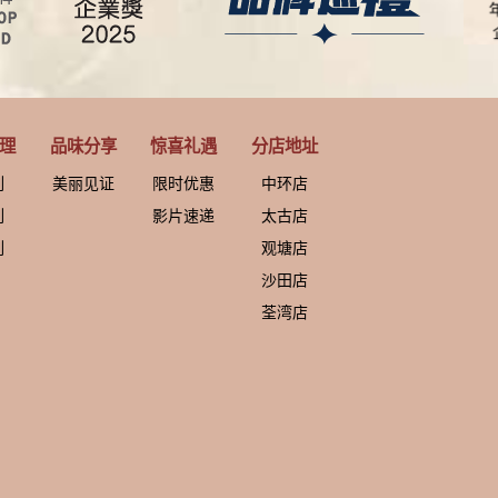
理
品味分享
惊喜礼遇
分店地址
列
美丽见证
限时优惠
中环店
列
影片速递
太古店
列
观塘店
沙田店
荃湾店